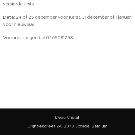
versierde units.
Data:
24 of 25 december voor Kerst, 31 december of 1 januari
voor nieuwjaar.
Voor inlichtingen bel 0465081758
L'eau Cristal
Drijhoekdreef 2A, 2970 Schilde, Belgium